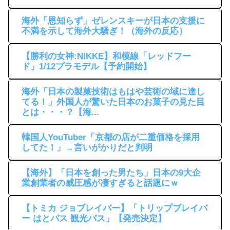
海外「恩知らず」ゼレンスキーが日本の支援に
不満を示して海外大騒ぎ！（海外の反応）
【勝利の女神:NIKKE】和模線「レッドフー
ド」1/12プラモデル【予約開始】
海外「日本の製菓技術はもはや芸術の域に達し
てる！」外国人が驚いた日本のお菓子の見た目
とは・・・？【海...
韓国人YouTuber「京都の店が二重価格を採用
してた！」→言いがかりだと判明
【海外】「日本を創った男たち」日本の9大企
業創業者の威圧感が凄すぎると話題にｗ
【トミカ ジョブレイバー】「トリップブレイバ
ー はとバス 観光バス」【発売決定】