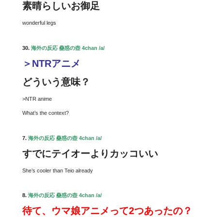
素晴らしいお御足
wonderful legs
30.
海外の反応 蠱惑の壺 4chan /a/
＞NTRアニメ
どういう意味？
>NTR anime
What’s the context?
7.
海外の反応 蠱惑の壺 4chan /a/
すでにテイオーよりカッコいい
She’s cooler than Teio already
8.
海外の反応 蠱惑の壺 4chan /a/
待て、ウマ娘アニメって2つあったの？