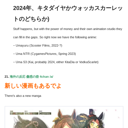
2024年、キタダイヤかウォッカスカーレッ
トのどちらか)
Stuff happens, but with the power of money and their own animation studio they
can fill in the gaps. So right now we have the following anime:
– Umayuru (Scooter Films, 2022-?)
– Uma NTR (CygamesPictures, Spring 2023)
– Uma S3 (Kai, probably 2024, either KitaDia or VodkaScarlet)
21.
海外の反応 蠱惑の壺 4chan /a/
新しい漫画もあるでよ
There’s also a new manga