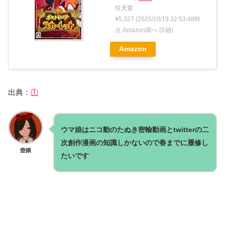
任天堂
¥5,327
(2025/10/19 22:53:48時
点 Amazon調べ-
詳細)
Amazon
出典：
①
ウマ娘はニコ動のたぬき密輸動画とtwitterの二
次創作漫画の知識しかないので春までに履修し
壺娘
たいです