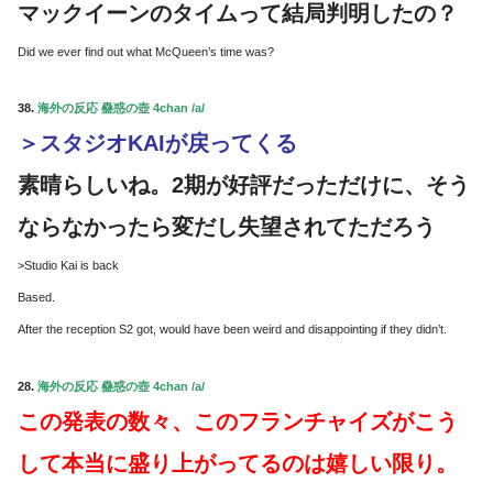
マックイーンのタイムって結局判明したの？
Did we ever find out what McQueen’s time was?
38.
海外の反応 蠱惑の壺 4chan /a/
＞スタジオKAIが戻ってくる
素晴らしいね。2期が好評だっただけに、そう
ならなかったら変だし失望されてただろう
>Studio Kai is back
Based.
After the reception S2 got, would have been weird and disappointing if they didn’t.
28.
海外の反応 蠱惑の壺 4chan /a/
この発表の数々、このフランチャイズがこう
して本当に盛り上がってるのは嬉しい限り。