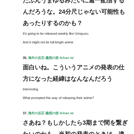
たぶんうまゆるみたいに週一配信する
んだろうな。24分尺じゃない可能性も
あったりするのかも？
It’s going to be released weekly like Umayuru.
And it might not be full length anime
35.
海外の反応 蠱惑の壺 4chan /a/
面白いね。こういうアニメの発表の仕
方になった経緯はなんなんだろう
Interesting.
What prompted this way of releasing their anime?
37.
海外の反応 蠱惑の壺 4chan /a/
さあね？もしかしたら3期まで間を繋ぎ