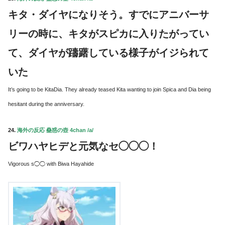
キタ・ダイヤになりそう。すでにアニバーサ
リーの時に、キタがスピカに入りたがってい
て、ダイヤが躊躇している様子がイジられて
いた
It’s going to be KitaDia. They already teased Kita wanting to join Spica and Dia being
hesitant during the anniversary.
24.
海外の反応 蠱惑の壺 4chan /a/
ビワハヤヒデと元気なセ◯◯◯！
Vigorous s◯◯ with Biwa Hayahide