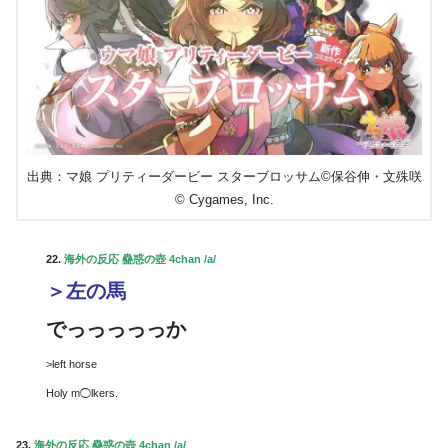
出典：マ娘 プリティーダービー スターブロッサム©保谷伸・文殊咲
© Cygames, Inc.
22.
海外の反応 蠱惑の壺 4chan /a/
＞左の馬
でっっっっっか
>left horse
Holy m◯lkers.
23.
海外の反応 蠱惑の壺 4chan /a/