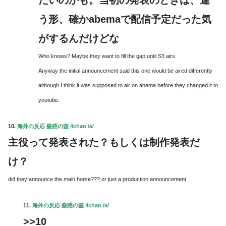
たいのかも。当初の発表のときは、違
う形、確かabemaで配信予定だった気
がするんだけどな
Who knows? Maybe they want to fill the gap until S3 airs.
Anyway the initial announcement said this one would be aired differently
although I think it was supposed to air on abema before they changed it to
youtube.
10.
海外の反応 蠱惑の壺 4chan /a/
主役って発表された？もしくは制作発表だ
け？
did they announce the main horse??? or just a production announcement
11.
海外の反応 蠱惑の壺 4chan /a/
>>10