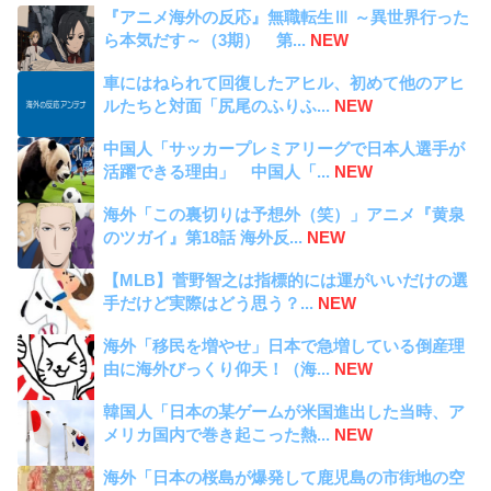
『アニメ海外の反応』無職転生Ⅲ ～異世界行った
ら本気だす～（3期） 第...
NEW
車にはねられて回復したアヒル、初めて他のアヒ
ルたちと対面「尻尾のふりふ...
NEW
中国人「サッカープレミアリーグで日本人選手が
活躍できる理由」 中国人「...
NEW
海外「この裏切りは予想外（笑）」アニメ『黄泉
のツガイ』第18話 海外反...
NEW
【MLB】菅野智之は指標的には運がいいだけの選
手だけど実際はどう思う？...
NEW
海外「移民を増やせ」日本で急増している倒産理
由に海外びっくり仰天！（海...
NEW
韓国人「日本の某ゲームが米国進出した当時、ア
メリカ国内で巻き起こった熱...
NEW
海外「日本の桜島が爆発して鹿児島の市街地の空