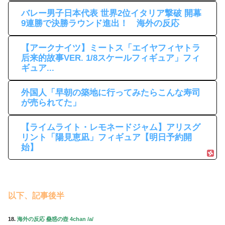
バレー男子日本代表 世界2位イタリア撃破 開幕
9連勝で決勝ラウンド進出！ 海外の反応
【アークナイツ】ミートス「エイヤフィヤトラ
后来的故事VER. 1/8スケールフィギュア」フィ
ギュア...
外国人「早朝の築地に行ってみたらこんな寿司
が売られてた」
【ライムライト・レモネードジャム】アリスグ
リント「陽見恵凪」フィギュア【明日予約開
始】
以下、記事後半
18.
海外の反応 蠱惑の壺 4chan /a/