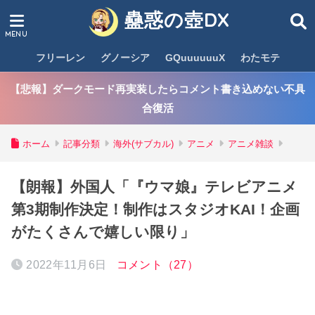
蠱惑の壺DX
フリーレン
グノーシア
GQuuuuuuX
わたモテ
【悲報】ダークモード再実装したらコメント書き込めない不具
合復活
ホーム
記事分類
海外(サブカル)
アニメ
アニメ雑談
【朗報】外国人「『ウマ娘』テレビアニメ
第3期制作決定！制作はスタジオKAI！企画
がたくさんで嬉しい限り」
2022年11月6日
コメント（27）