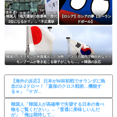
韓国人「地方選挙の投票率、歴代
【ロシア】ロシアの夢【ポーラン
2位になるか？」→「不正選挙
ドボール】
だ！」「高金利で暮らせない」
韓国人「ポケモンが米国進出した当時、アメリカ国内で熱狂的なポケ
モンブームが巻き起こる様子がこちら…」＝韓国の反応
【海外の反応】 日本がW杯初戦でオランダに執
念の2-2ドロー！「森保のクロス戦術…機能す
るｗ」「ケガ...
韓国人「韓国人が高確率で失望する日本の食べ
物をご覧ください」→「普通に美味しいんだ
が」「俺は期待して...