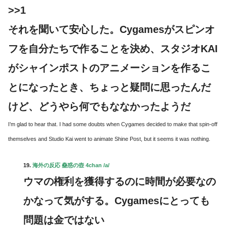
>>1
それを聞いて安心した。Cygamesがスピンオ
フを自分たちで作ることを決め、スタジオKAI
がシャインポストのアニメーションを作るこ
とになったとき、ちょっと疑問に思ったんだ
けど、どうやら何でもななかったようだ
I’m glad to hear that. I had some doubts when Cygames decided to make that spin-off
themselves and Studio Kai went to animate Shine Post, but it seems it was nothing.
19.
海外の反応 蠱惑の壺 4chan /a/
ウマの権利を獲得するのに時間が必要なの
かなって気がする。Cygamesにとっても
問題は金ではない